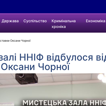
Держава
Суспільство
Кримінальна
Економіка
хроніка
иставки Оксани Чорної
залі ННІФ відбулося в
 Оксани Чорної