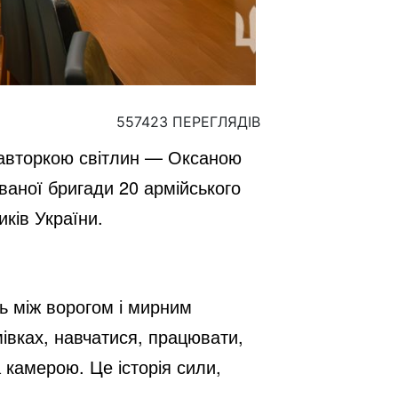
557423 ПЕРЕГЛЯДІВ
з авторкою світлин — Оксаною
ваної бригади 20 армійського
ків України.
ть між ворогом і мирним
мівках, навчатися, працювати,
 камерою. Це історія сили,