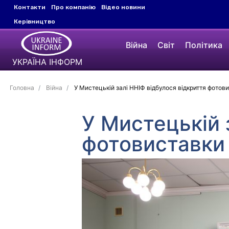
Контакти
Про компанію
Відео новини
Керівництво
Війна
Світ
Політика
УКРАЇНА ІНФОРМ
Головна
Війна
У Мистецькій залі ННІФ відбулося відкриття фотов
У Мистецькій 
фотовиставки