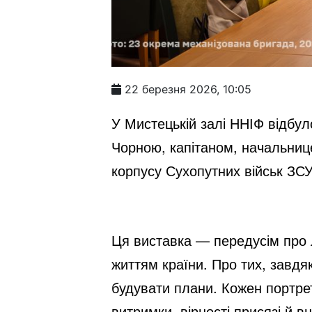
22 березня 2026, 10:05
У Мистецькій залі ННІФ відбул
Чорною, капітаном, начальнице
корпусу Сухопутних військ ЗСУ
Ця виставка — передусім про л
життям країни. Про тих, завдя
будувати плани. Кожен портрет
витримки, вірності присязі й вн