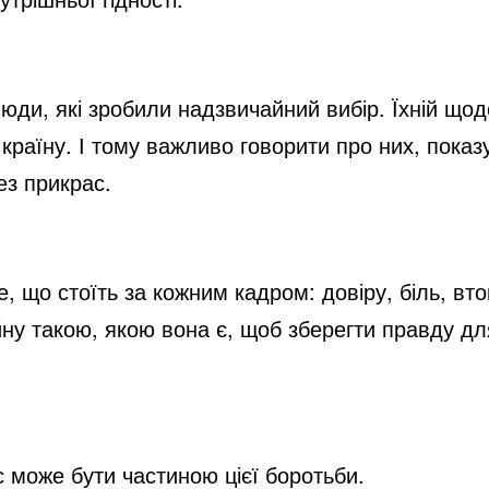
люди, які зробили надзвичайний вибір. Їхній що
країну. І тому важливо говорити про них, показ
без прикрас.
те, що стоїть за кожним кадром: довіру, біль, вт
ну такою, якою вона є, щоб зберегти правду для 
с може бути частиною цієї боротьби.