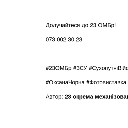
Долучайтеся до 23 ОМБр!
073 002 30 23
#23ОМБр #ЗСУ #СухопутніВійс
#ОксанаЧорна #Фотовиставка 
Автор:
23 окрема механізова