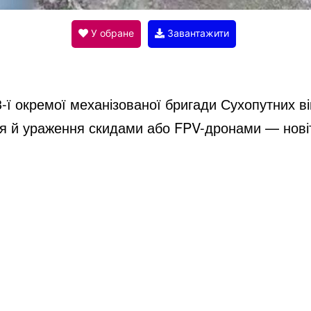
V
У обране
Завантажити
i
-ї окремої механізованої бригади Сухопутних в
d
я й ураження скидами або FPV-дронами
—
нов
e
o