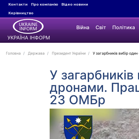
Контакти
Про компанію
Відео новини
Керівництво
Війна
Світ
Політика
УКРАЇНА ІНФОРМ
Головна
Держава
Президент України
У загарбників вибір оди
У загарбників
дронами. Пра
23 ОМБр