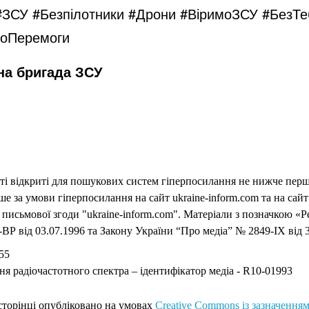
#ЗСУ #Безпілотники #Дрони #ВіримоЗСУ
#БезТе
оПеремоги
на бригада ЗСУ
еті відкриті для пошукових систем гіперпосилання не нижче першо
 за умови гіперпосилання на сайт ukraine-inform.com та на сайт
письмової згоди "ukraine-inform.com". Матеріали з позначкою «Р
ВР від 03.07.1996 та Закону України “Про медіа” № 2849-IX від 3
55
ня радіочастотного спектра – ідентифікатор медіа - R10-01993
 сторінці опубліковано на умовах
Creative Commons із зазначенням