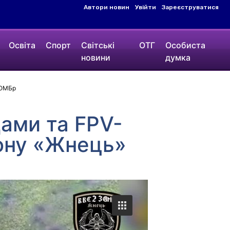
Автори новин
Увійти
Зареєструватися
Освіта
Спорт
Світські
ОТГ
Особиста
новини
думка
 ОМБр
дами та FPV-
ону «Жнець»