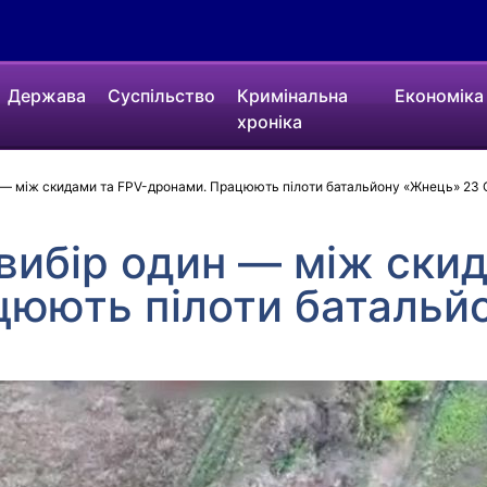
Держава
Суспільство
Кримінальна
Економіка
хроніка
н — між скидами та FPV-дронами. Працюють пілоти батальйону «Жнець» 23
 вибір один — між ски
цюють пілоти батальй