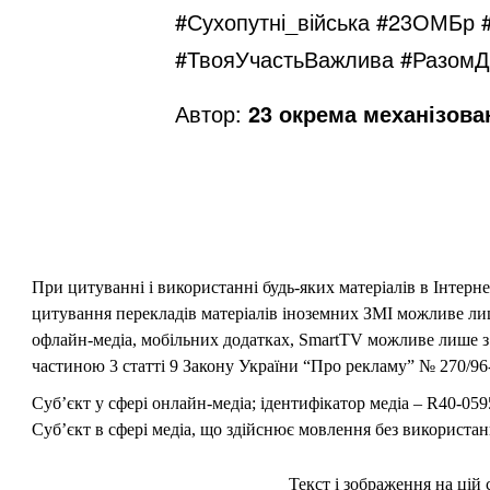
#Сухопутні_війська #23ОМБр 
#ТвояУчастьВажлива
#РазомД
Автор:
23 окрема механізова
При цитуванні і використанні будь-яких матеріалів в Інтерн
цитування перекладів матеріалів іноземних ЗМІ можливе лише
офлайн-медіа, мобільних додатках, SmartTV можливе лише з 
частиною 3 статті 9 Закону України “Про рекламу” № 270/96-
Суб’єкт у сфері онлайн-медіа; ідентифікатор медіа – R40-059
Суб’єкт в сфері медіа, що здійснює мовлення без використан
Текст і зображення на цій