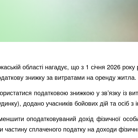
аській області нагадує, що з 1 січня 2026 року
одаткову знижку за витратами на оренду житла.
скористатися податковою знижкою у зв’язку із в
инку), додано учасників бойових дій та осіб з і
меншити оподатковуваний дохід фізичної особ
и частину сплаченого податку на доходи фізични