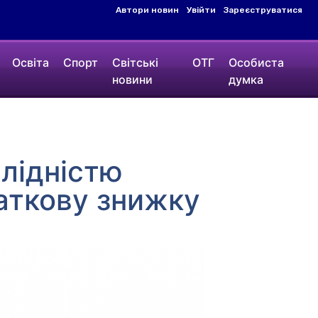
Автори новин
Увійти
Зареєструватися
Освіта
Спорт
Світські
ОТГ
Особиста
новини
думка
алідністю
даткову знижку