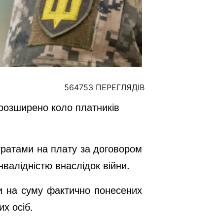
564753 ПЕРЕГЛЯДІВ
 розширено коло платників
итратами на плату за договором
нвалідністю внаслідок війни.
и на суму фактично понесених
х осіб.