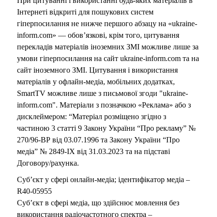
При цитуванні і використанні будь-яких матеріалів в
Інтернеті відкриті для пошукових систем
гіперпосилання не нижче першого абзацу на «ukraine-
inform.com» — обов’язкові, крім того, цитування
перекладів матеріалів іноземних ЗМІ можливе лише за
умови гіперпосилання на сайт ukraine-inform.com та на
сайт іноземного ЗМІ. Цитування і використання
матеріалів у офлайн-медіа, мобільних додатках,
SmartTV можливе лише з письмової згоди "ukraine-
inform.com". Матеріали з позначкою «Реклама» або з
дисклеймером: “Матеріал розміщено згідно з
частиною 3 статті 9 Закону України “Про рекламу” №
270/96-ВР від 03.07.1996 та Закону України “Про
медіа” № 2849-IX від 31.03.2023 та на підставі
Договору/рахунка.
Суб’єкт у сфері онлайн-медіа; ідентифікатор медіа –
R40-05955
Суб’єкт в сфері медіа, що здійснює мовлення без
використання радіочастотного спектра –