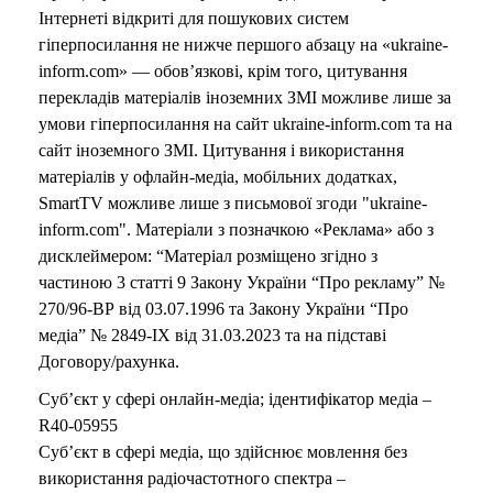
Інтернеті відкриті для пошукових систем
гіперпосилання не нижче першого абзацу на «ukraine-
inform.com» — обов’язкові, крім того, цитування
перекладів матеріалів іноземних ЗМІ можливе лише за
умови гіперпосилання на сайт ukraine-inform.com та на
сайт іноземного ЗМІ. Цитування і використання
матеріалів у офлайн-медіа, мобільних додатках,
SmartTV можливе лише з письмової згоди "ukraine-
inform.com". Матеріали з позначкою «Реклама» або з
дисклеймером: “Матеріал розміщено згідно з
частиною 3 статті 9 Закону України “Про рекламу” №
270/96-ВР від 03.07.1996 та Закону України “Про
медіа” № 2849-IX від 31.03.2023 та на підставі
Договору/рахунка.
Суб’єкт у сфері онлайн-медіа; ідентифікатор медіа –
R40-05955
Суб’єкт в сфері медіа, що здійснює мовлення без
використання радіочастотного спектра –