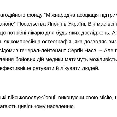
агодійного фонду “Міжнародна асоціація підтрим
ноне” Посольства Японії в Україні. Він має всі не
о потрібні лікарю для будь-яких досліджень. А
як компресійна остеографія, яка дозволяє визн
відомив генерал-лейтенант Сергій Наєв. – Але го
едення бойових дій медики матимуть можливість
 ефективніше рятувати й лікувати людей.
кі військовослужбовці, виконуючи свою місію, н
магають цивільному населенню.