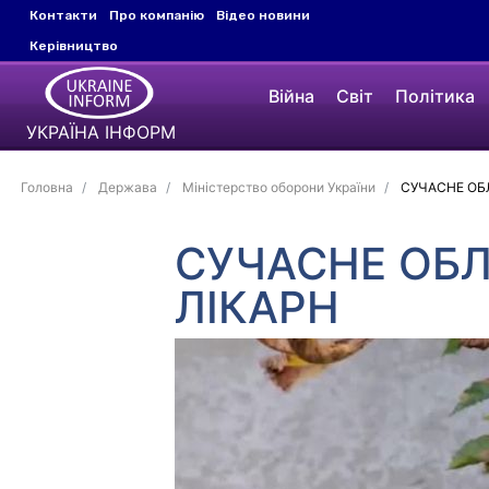
Контакти
Про компанію
Відео новини
Керівництво
Війна
Світ
Політика
УКРАЇНА ІНФОРМ
Головна
Держава
Міністерство оборони України
СУЧАСНЕ ОБ
СУЧАСНЕ ОБ
ЛІКАРН