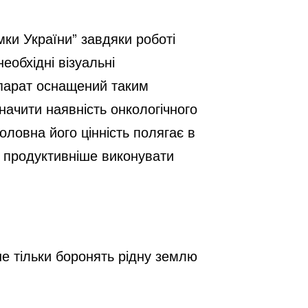
ки України” завдяки роботі 
обхідні візуальні 
парат оснащений таким 
ачити наявність онкологічного 
ловна його цінність полягає в 
 продуктивніше виконувати 
е тільки боронять рідну землю 