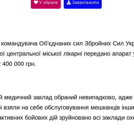
V
У обране
Завантажити
i
d
в командувача Об’єднаних сил Збройних Сил Укр
ї центральної міської лікарні передано апарат у
e
 400 000 грн. 
o
й медичний заклад обраний невипадково, адже 
 взяли на себе обслуговування мешканців інших
ктивних бойових дій зруйновано всі заклади ох