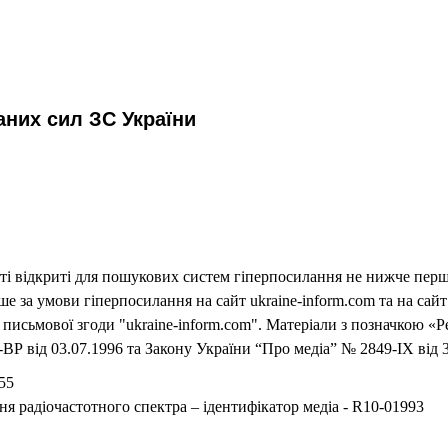
них сил ЗС України
еті відкриті для пошукових систем гіперпосилання не нижче першо
 за умови гіперпосилання на сайт ukraine-inform.com та на сайт
письмової згоди "ukraine-inform.com". Матеріали з позначкою «Р
ВР від 03.07.1996 та Закону України “Про медіа” № 2849-IX від 3
55
ня радіочастотного спектра – ідентифікатор медіа - R10-01993