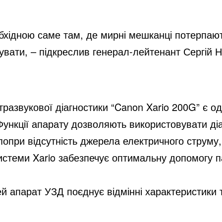
хідною саме там, де мирні мешканці потерпають
шувати, – підкреслив генерал-лейтенант Сергій Н
тразвукової діагностики “Canon Xario 200G” є од
Функції апарату дозволяють використовувати діа
 попри відсутність джерела електричного струму, а
истеми Xario забезпечує оптимальну допомогу п
ей апарат УЗД поєднує відмінні характеристики 