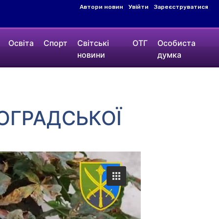
Автори новин
Увійти
Зареєструватися
Освіта
Спорт
Світські
ОТГ
Особиста
новини
думка
ОГРАДСЬКОЇ