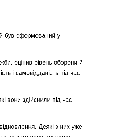
кий був сформований у
жби, оцінив рівень оборони й
ть і самовідданість під час
кі вони здійснили під час
 відновлення. Деякі з них уже
 й за кого вони воювали”, –