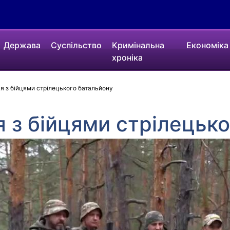
Держава
Суспільство
Кримінальна
Економіка
хроніка
я з бійцями стрілецького батальйону
я з бійцями стрілецьк