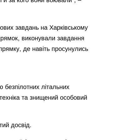
йових завдань на Харківському
апрямок, виконували завдання
прямку, де навіть просунулись
ою безпілотних літальних
етехніка та знищений особовий
тий досвід.