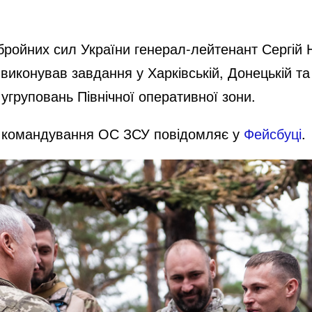
i
ройних сил України генерал-лейтенант Сергій Н
d
виконував завдання у Харківській, Донецькій та
груповань Північної оперативної зони.
e
е командування ОС ЗСУ повідомляє у
Фейсбуці
.
o