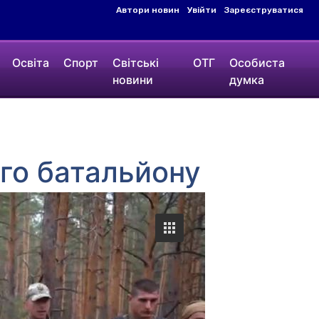
Автори новин
Увійти
Зареєструватися
Освіта
Спорт
Світські
ОТГ
Особиста
новини
думка
ого батальйону