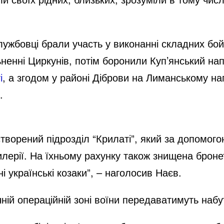
лужбовці брали участь у виконанні складних бо
ьненні Циркунів, потім боронили Куп’янський н
і
, а згодом у районі Діброви на Лиманському на
.
створений підрозділ “Крилаті”, який за допомог
илерії. На їхньому рахунку також знищена брон
 українські козаки”, – наголосив Наєв.
ній операційній зоні воїни передаватимуть набу