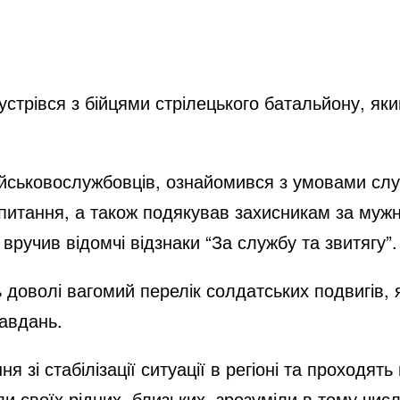
зустрівся з бійцями стрілецького батальйону, я
ійськовослужбовців, ознайомився з умовами слу
питання, а також подякував захисникам за мужніс
вручив відомчі відзнаки “За службу та звитягу”.
 доволі вагомий перелік солдатських подвигів, я
авдань.
я зі стабілізації ситуації в регіоні та проходять
 своїх рідних, близьких, зрозуміли в тому числі