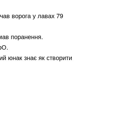
чав ворога у лавах 79
имав поранення.
рО.
рий юнак знає як створити