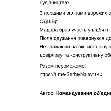
будівництвах.
З першими залпами ворожих обс
ОДШБр.
Мадара брав участь у відбитті
Після одужання повернувся до 
Не зважаючи на вік, його ціну
довірливу та конструктивну об
Разом переможемо!
https://t.me/SerhiyNaiev/140
Автор:
Командування об'єдна