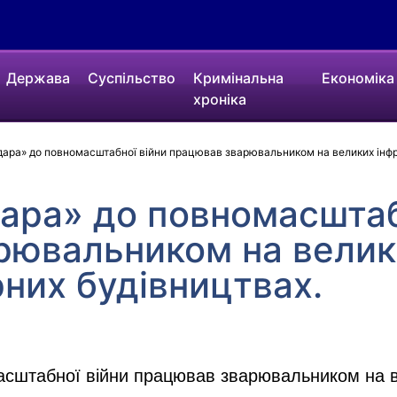
Держава
Суспільство
Кримінальна
Економіка
хроніка
ара» до повномасштабної війни працював зварювальником на великих інфр
ара» до повномасштаб
рювальником на велик
них будівництвах.
сштабної війни працював зварювальником на в