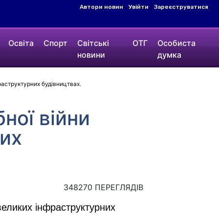
Автори новин
Увійти
Зареєструватися
Освіта
Спорт
Світські
ОТГ
Особиста
новини
думка
аструктурних будівництвах.
ної війни
их
348270 ПЕРЕГЛЯДІВ
еликих інфраструктурних