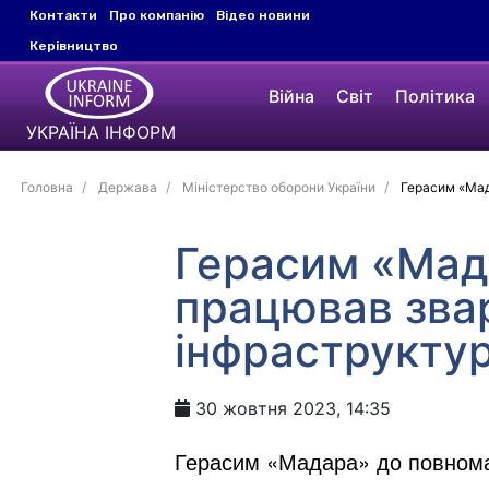
Контакти
Про компанію
Відео новини
Керівництво
Війна
Світ
Політика
УКРАЇНА ІНФОРМ
Головна
Держава
Міністерство оборони України
Герасим «Мад
Герасим «Мад
працював зва
інфраструктур
30 жовтня 2023, 14:35
Герасим «Мадара» до повнома