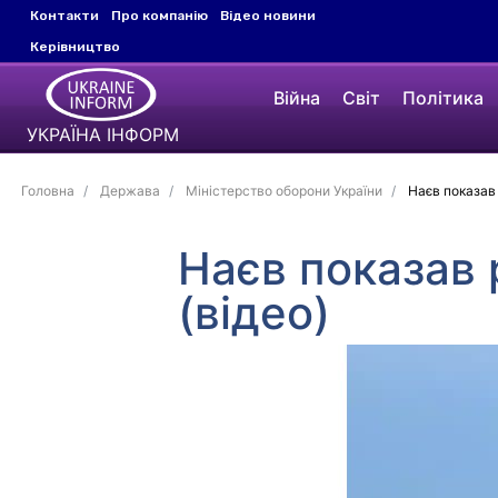
Контакти
Про компанію
Відео новини
Керівництво
Війна
Світ
Політика
УКРАЇНА ІНФОРМ
Головна
Держава
Міністерство оборони України
Наєв показав 
Наєв показав 
(відео)