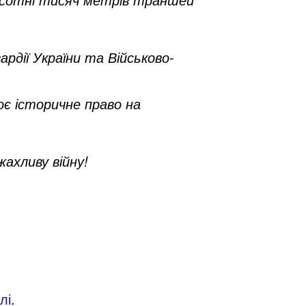
рдії України та Військово-
оє історичне право на
ахливу війну!
лі
.