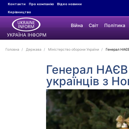
Контакти
Про компанію
Відео новини
Керівництво
Війна
Світ
Політика
УКРАЇНА ІНФОРМ
Головна
Держава
Міністерство оборони України
Генерал НАЄВ 
Генерал НАЄВ 
українців з Н