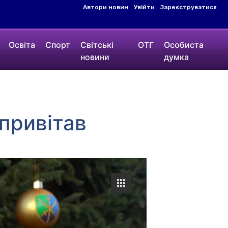
Автори новин
Увійти
Зареєструватися
Освіта
Спорт
Світські
ОТГ
Особиста
новини
думка
 привітав