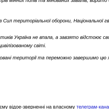
в Сил територіальної оборони, Національної гва
тиків Україна не впала, а завзято відстоює св
цивілізованому світі.
повані території та переможно завершимо цю ж
єму відое-зверненні на власному
телеграм-кана