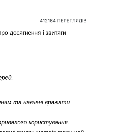
412164 ПЕРЕГЛЯДІВ
ро досягнення і звитяги
еред.
єнням та навчені вражати
тривалого користування.
о сотні тисяч метрів траншей