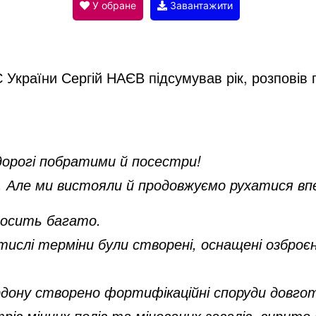
V
У обране
Завантажити
i
України Сергій НАЄВ підсумував рік, розповів п
d
e
 дорогі побратими й посестри!
. Але ми вистояли й продовжуємо рухатися вп
o
 досить багато.
 стислі терміни були створені, оснащені озбро
рдону створено фортифікаційні споруди довго
рів мінних полів та мінованих завалів, вирит