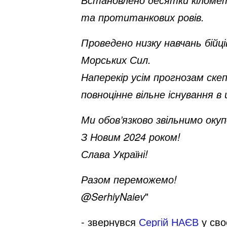
та протитанкових ровів.
Проведено низку навчань бійці
Морських Сил.
Наперекір усім прогнозам скеп
повноцінне вільне існування в 
Ми обов’язково звільнимо оку
З Новим 2024 роком!
Слава Україні!
Разом переможемо!
@SerhiyNaiev
"
- звернувся
Сергій НАЄВ
у сво