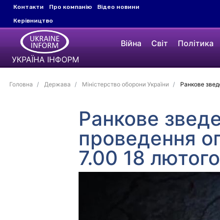
Контакти
Про компанію
Відео новини
Керівництво
Війна
Світ
Політика
УКРАЇНА ІНФОРМ
Головна
Держава
Міністерство оборони України
Ранкове зведе
Ранкове зведе
проведення оп
7.00 18 лютог