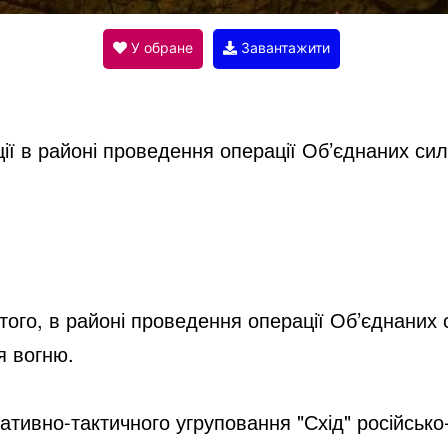
V
У обране
Завантажити
i
ї в районі проведення операції Об’єднаних сил
d
e
o
ого, в районі проведення операції Об’єднаних 
 вогню.
ативно-тактичного угруповання "Схід" російсько-