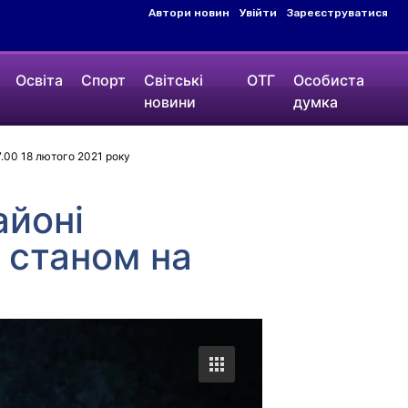
Автори новин
Увійти
Зареєструватися
Освіта
Спорт
Світські
ОТГ
Особиста
новини
думка
7.00 18 лютого 2021 року
айоні
 станом на