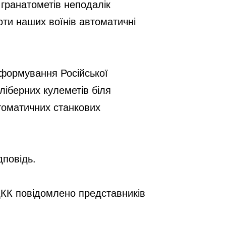
х гранатометів неподалік
ти наших воїнів автоматичні
і формування Російської
ліберних кулеметів біля
втоматичних станкових
дповідь.
КК повідомлено представників