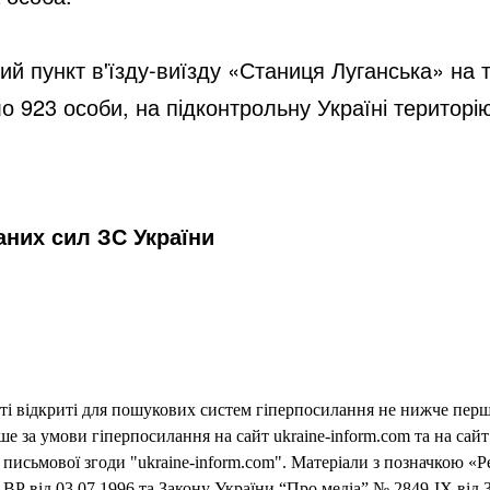
ий пункт в'їзду-виїзду «Станиця Луганська» на
о 923 особи, на підконтрольну Україні територі
них сил ЗС України
еті відкриті для пошукових систем гіперпосилання не нижче першо
 за умови гіперпосилання на сайт ukraine-inform.com та на сайт
письмової згоди "ukraine-inform.com". Матеріали з позначкою «Р
ВР від 03.07.1996 та Закону України “Про медіа” № 2849-IX від 3