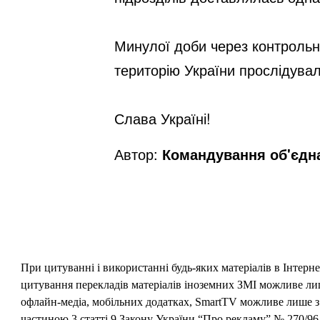
Минулої доби через контрольн
територію України прослідувал
Слава Україні!
Автор:
Командування об'єдна
При цитуванні і використанні будь-яких матеріалів в Інтерн
цитування перекладів матеріалів іноземних ЗМІ можливе лише
офлайн-медіа, мобільних додатках, SmartTV можливе лише з 
частиною 3 статті 9 Закону України “Про рекламу” № 270/96-