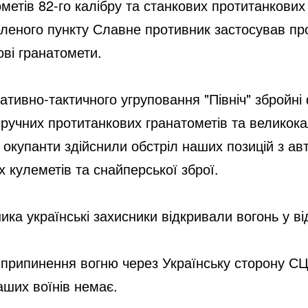
нометів 82-го калібру та станкових протитанкови
леного пункту Славне противник застосував про
ові гранатомети.
ративно-тактичного угруповання "Північ" збройн
 ручних протитанкових гранатометів та великока
 окупанти здійснили обстріл наших позицій з а
х кулеметів та снайперської зброї.
ика українські захисники відкривали вогонь у ві
припинення вогню через Українську сторону СЦ
ших воїнів немає.