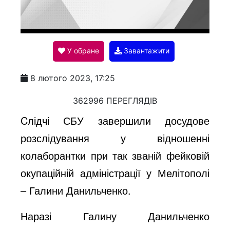
l
У обране
Завантажити
a
8 лютого 2023, 17:25
y
362996 ПЕРЕГЛЯДІВ
Cлідчі СБУ завершили досудове
V
розслідування у відношенні
колаборантки при так званій фейковій
i
окупаційній адміністрації у Мелітополі
– Галини Данильченко.
d
Наразі Галину Данильченко