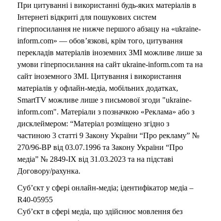
o
При цитуванні і використанні будь-яких матеріалів в
Інтернеті відкриті для пошукових систем
гіперпосилання не нижче першого абзацу на «ukraine-
inform.com» — обов’язкові, крім того, цитування
перекладів матеріалів іноземних ЗМІ можливе лише за
умови гіперпосилання на сайт ukraine-inform.com та на
сайт іноземного ЗМІ. Цитування і використання
матеріалів у офлайн-медіа, мобільних додатках,
SmartTV можливе лише з письмової згоди "ukraine-
inform.com". Матеріали з позначкою «Реклама» або з
дисклеймером: “Матеріал розміщено згідно з
частиною 3 статті 9 Закону України “Про рекламу” №
270/96-ВР від 03.07.1996 та Закону України “Про
медіа” № 2849-IX від 31.03.2023 та на підставі
Договору/рахунка.
Суб’єкт у сфері онлайн-медіа; ідентифікатор медіа –
R40-05955
Суб’єкт в сфері медіа, що здійснює мовлення без