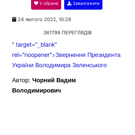
У обране
Завантажити
a
24 лютого 2022, 10:29
y
361799 ПЕРЕГЛЯДІВ
" target="_blank"
V
rel="noopener">Звернення Президента
України Володимира Зеленського
i
Автор:
Чорний Вадим
Володимирович
d
e