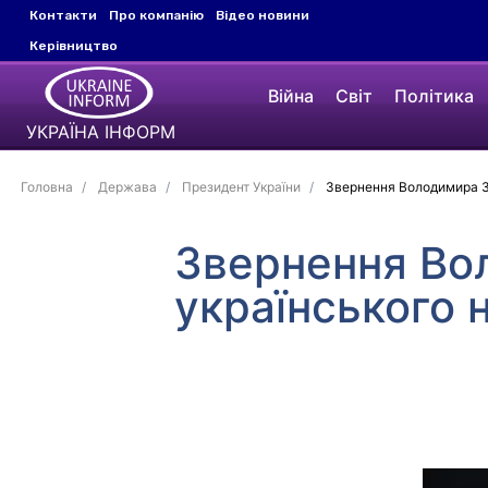
Контакти
Про компанію
Відео новини
Керівництво
Війна
Світ
Політика
УКРАЇНА ІНФОРМ
Головна
Держава
Президент України
Звернення Володимира З
Звернення Во
українського 