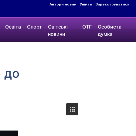
Автори новин
Увійти
Зареєструватися
Освіта
Спорт
Світські
ОТГ
Особиста
новини
думка
 до