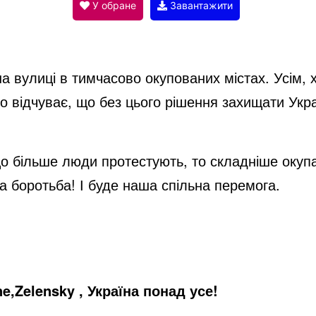
V
У обране
Завантажити
i
а вулиці в тимчасово окупованих містах. Усім, хт
d
хто відчуває, що без цього рішення захищати Ук
e
що більше люди протестують, то складніше оку
 боротьба! І буде наша спільна перемога.
o
ne,Zelensky , Україна понад усе!