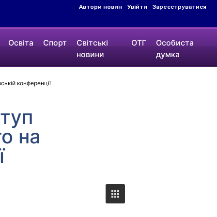
Автори новин
Увійти
Зареєструватися
Освіта
Спорт
Світські
ОТГ
Особиста
новини
думка
ській конференції
ступ
о на
ї