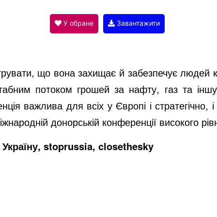
V
У обране
Завантажити
i
увати, що вона захищає й забезпечує людей кр
d
абним потоком грошей за нафту, газ та іншу
ція важлива для всіх у Європі і стратегічно, 
e
народній донорській конференції високого рівн
Україну, stoprussia, closethesky
o