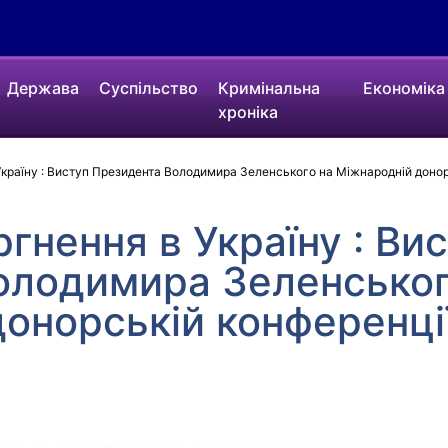
Держава
Суспільство
Кримінальна
Економіка
хроніка
Україну : Виступ Президента Володимира Зеленського на Міжнародній донор
ргнення в Україну : Ви
олодимира Зеленськог
онорській конференці