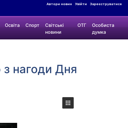
Автори новин
Увійти
Зареєструватися
Освіта
Спорт
Світські
ОТГ
Особиста
новини
думка
 з нагоди Дня