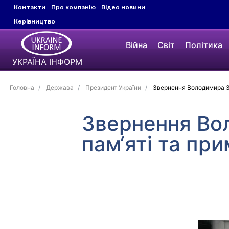
Контакти
Про компанію
Відео новини
Керівництво
Війна
Світ
Політика
УКРАЇНА ІНФОРМ
Головна
Держава
Президент України
Звернення Володимира Зе
Звернення Во
пам‘яті та пр