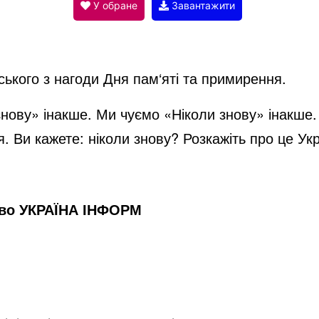
V
У обране
Завантажити
i
кого з нагоди Дня пам‘яті та примирення.
d
нову» інакше. Ми чуємо «Ніколи знову» інакше. 
я. Ви кажете: ніколи знову? Розкажіть про це Укр
e
o
тво УКРАЇНА ІНФОРМ