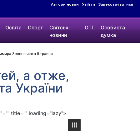
Автори новин
Увійти
Зареєструватися
Освіта
Спорт
Світські
ОТГ
Особиста
новини
думка
димира Зеленського 9 травня
ей, а отже,
та України
"" title="" loading="lazy">