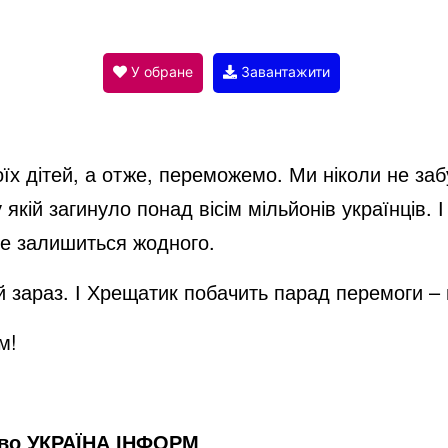
y
V
У обране
Завантажити
i
їх дітей, а отже, переможемо. Ми ніколи не за
d
 у якій загинуло понад вісім мільйонів українців. 
не залишиться жодного.
e
 зараз. І Хрещатик побачить парад перемоги –
ом!
o
тво УКРАЇНА ІНФОРМ