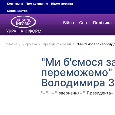
Контакти
Про компанію
Відео новини
Керівництво
Війна
Світ
Політика
УКРАЇНА ІНФОРМ
Головна
Держава
Президент України
"Ми б'ємося за свободу д
"Ми б'ємося за
переможемо" 
Володимира З
"="" -="" звернення="" Президента="