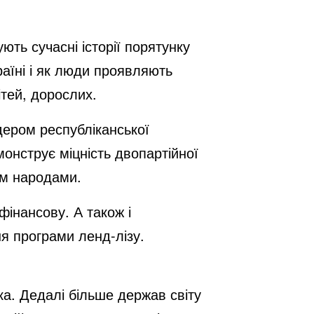
ть сучасні історії порятунку
раїні і як люди проявляють
ітей, дорослих.
ідером республіканської
онструє міцність двопартійної
им народами.
фінансову. А також і
я програми ленд-лізу.
а. Дедалі більше держав світу