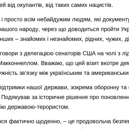
 від окупантів, від таких самих нацистів.
 і просто всім небайдужим людям, які документую
 нашого народу, через що доводиться пройти Ук
інших – знайомих і незнайомих, рідних, чужих, д
еговори з делегацією сенаторів США на чолі з л
Макконнеллом. Вважаю, що цей візит вкотре дем
жність звʼязку між українським та американськ
підтримки нашої держави, зокрема оборонну та 
. Подякував за історичне рішення про поновленн
сію державою-терористом.
юся фактично щоденно, – це продовольча безпек