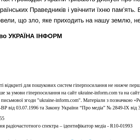
раїнських Праведників і увічнити їхню памʼять. Б
довели, що зло, яке приходить на нашу землю, н
тво УКРАЇНА ІНФОРМ
еті відкриті для пошукових систем гіперпосилання не нижче першо
 за умови гіперпосилання на сайт ukraine-inform.com та на сайт
письмової згоди "ukraine-inform.com". Матеріали з позначкою «Р
ВР від 03.07.1996 та Закону України “Про медіа” № 2849-IX від 3
55
ня радіочастотного спектра – ідентифікатор медіа - R10-01993