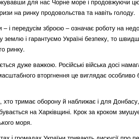
окувавши для нас Чорне море і продовжуючи цю 
кризи на ринку продовольства та навіть голоду.
и – і передусім зброєю – означає роботу на не
землю і гарантуємо Україні безпеку, то швид
о ринку.
ється дуже важкою. Російські війська досі нама
масштабного вторгнення це виглядає особливо 
, хто тримає оборону й наближає і для Донбасу, 
бувається на Харківщині. Крок за кроком змушує
ського моря.
істах і громадах України тривають дискусії про