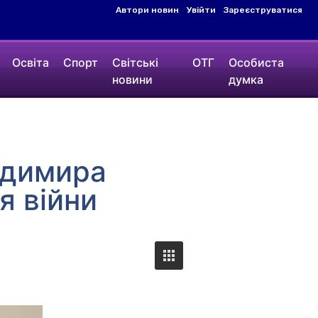
Автори новин
Увійти
Зареєструватися
Освіта
Спорт
Світські
ОТГ
Особиста
новини
думка
одимира
я війни