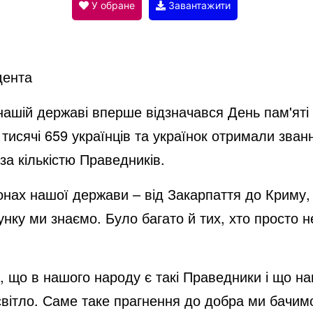
V
У обране
Завантажити
i
дента
d
нашій державі вперше відзначався День пам'яті у
 2 тисячі 659 українців та українок отримали зван
e
 за кількістю Праведників.
іонах нашої держави – від Закарпаття до Криму,
o
тунку ми знаємо. Було багато й тих, хто просто н
 що в нашого народу є такі Праведники і що на
вітло. Саме таке прагнення до добра ми бачимо 