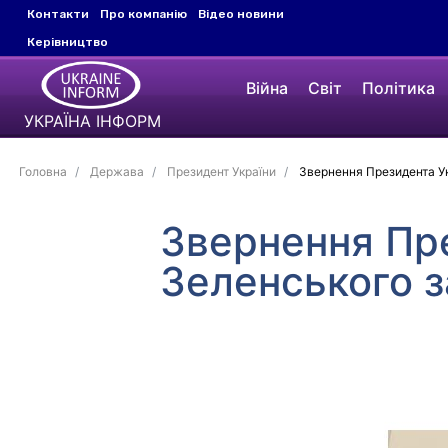
Контакти
Про компанію
Відео новини
Керівництво
Війна
Світ
Політика
УКРАЇНА ІНФОРМ
Головна
Держава
Президент України
Звернення Президента Ук
Звернення Пр
Зеленського з