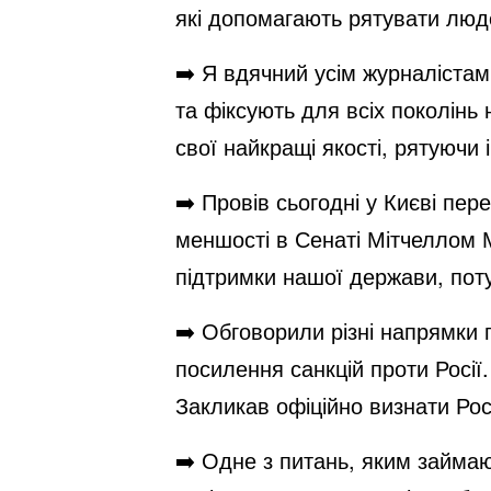
які допомагають рятувати людей
➡️ Я вдячний усім журналістам
та фіксують для всіх поколінь
свої найкращі якості, рятуючи 
➡️ Провів сьогодні у Києві пер
меншості в Сенаті Мітчеллом 
підтримки нашої держави, поту
➡️ Обговорили різні напрямки 
посилення санкцій проти Росії
Закликав офіційно визнати Ро
➡️ Одне з питань, яким займа