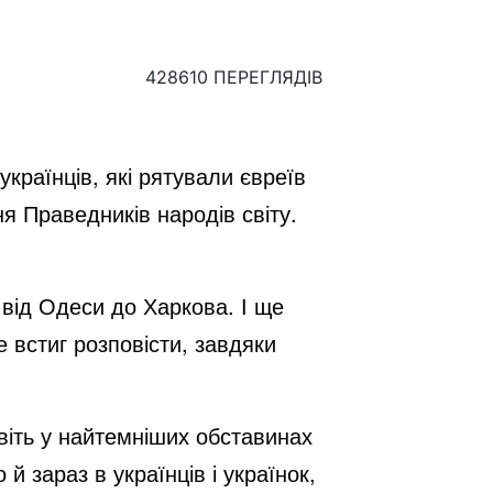
428610 ПЕРЕГЛЯДІВ
країнців, які рятували євреїв
ня Праведників народів світу.
 від Одеси до Харкова. І ще
е встиг розповісти, завдяки
віть у найтемніших обставинах
й зараз в українців і українок,