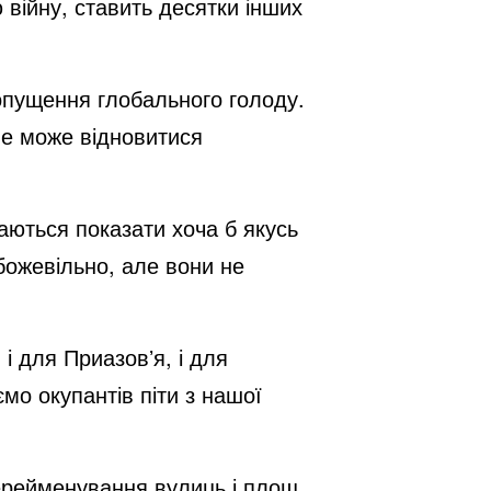
війну, ставить десятки інших
допущення глобального голоду.
ше може відновитися
гаються показати хоча б якусь
божевільно, але вони не
і для Приазовʼя, і для
мо окупантів піти з нашої
 перейменування вулиць і площ.