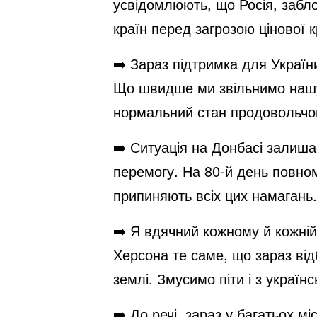
усвідомлюють, що Росія, забл
країн перед загрозою цінової 
➡️ Зараз підтримка для Україн
Що швидше ми звільнимо нашу 
нормальний стан продовольчог
➡️ Ситуація на Донбасі залиша
перемогу. На 80-й день повно
припиняють всіх цих намагань.
➡️ Я вдячний кожному й кожній
Херсона те саме, що зараз від
землі. Змусимо піти і з україн
➡️ До речі, зараз у багатьох м