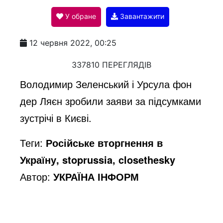
У обране
Завантажити
a
12 червня 2022, 00:25
y
337810 ПЕРЕГЛЯДІВ
Володимир Зеленський і Урсула фон
V
дер Ляєн зробили заяви за підсумками
зустрічі в Києві.
i
Теги:
Російське вторгнення в
Україну, stoprussia, closethesky
d
Автор:
УКРАЇНА ІНФОРМ
e