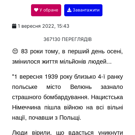
У обране
Завантажити
a
1 вересня 2022, 15:43
y
367130 ПЕРЕГЛЯДІВ
😔 83 роки тому, в перший день осені,
V
змінилося життя мільйонів людей...
"1 вересня 1939 року близько 4-ї ранку
i
польське місто Велюнь зазнало
страшного бомбардування. Нацистська
d
Німеччина пішла війною на всі вільні
нації, почавши з Польщі.
e
Люди вірили, що вдасться уникнути