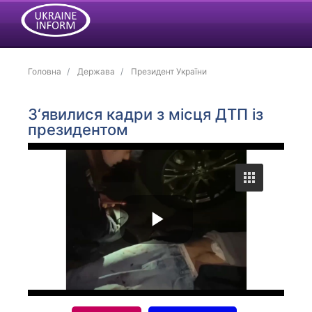
Головна
Держава
Президент України
З‘явилися кадри з місця ДТП із
президентом
P
l