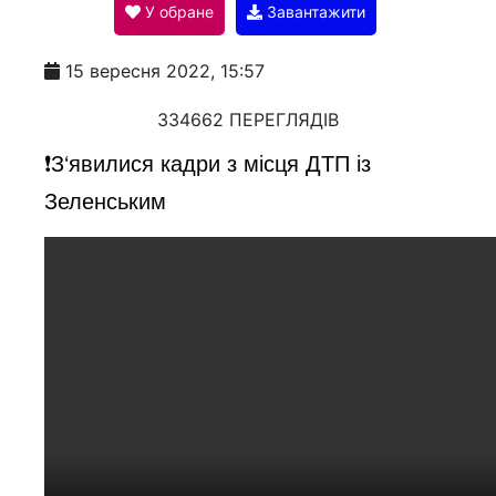
У обране
Завантажити
a
15 вересня 2022, 15:57
y
334662 ПЕРЕГЛЯДІВ
❗️З‘явилися кадри з місця ДТП із
V
Зеленським
i
d
e