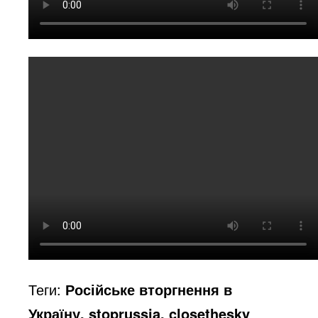
o
Теги:
Російське вторгнення в
Україну, stoprussia, closethesky