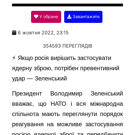
l
У обране
Завантажити
a
6 жовтня 2022, 23:15
y
354593 ПЕРЕГЛЯДІВ
⚡️ Якщо росія вирішить застосувати
V
ядерну зброю, потрібен превентивний
удар — Зеленський
i
Президент Володимир Зеленський
вважає, що НАТО і вся міжнародна
d
спільнота мають переглянути порядок
реагування на можливе застосування
e
росією ядерної зброї та передбачити