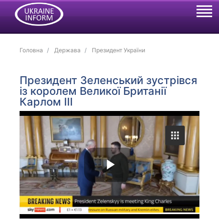
Головна
Держава
Президент України
Президент Зеленський зустрівся
із королем Великої Британії
Карлом ІІІ
P
l