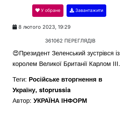
У обране
Завантажити
a
8 лютого 2023, 19:29
y
361062 ПЕРЕГЛЯДІВ
😍Президент Зеленський зустрівся із
V
королем Великої Британії Карлом ІІІ.
Теги:
Російське вторгнення в
i
Україну, stoprussia
Автор:
УКРАЇНА ІНФОРМ
d
e