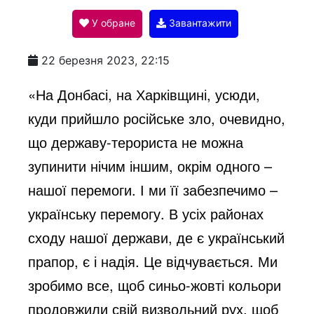
У обране
Завантажити
a
22 березня 2023, 22:15
y
«На Донбасі, на Харківщині, усюди,
куди прийшло російське зло, очевидно,
V
що державу-терориста не можна
зупинити нічим іншим, окрім одного –
i
нашої перемоги. І ми її забезпечимо –
українську перемогу. В усіх районах
d
сходу нашої держави, де є український
прапор, є і надія. Це відчувається. Ми
e
зробимо все, щоб синьо-жовті кольори
продовжили свій визвольний рух, щоб