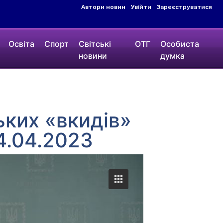
Автори новин
Увійти
Зареєструватися
Освіта
Спорт
Світські
ОТГ
Особиста
новини
думка
ьких «вкидів»
4.04.2023