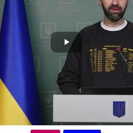
P
l
a
y