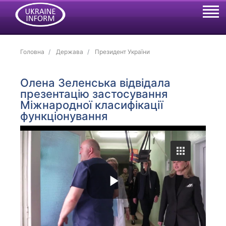
Головна
Держава
Президент України
Олена Зеленська відвідала
презентацію застосування
Міжнародної класифікації
функціонування
P