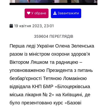
l
У обране
Завантажити
a
19 квітня 2023, 23:01
y
359604 ПЕРЕГЛЯДІВ
Перша леді України Олена Зеленська
V
разом із міністром охорони здоров’я
Віктором Ляшком та радницею –
i
уповноваженою Президента з питань
безбар'єрності Тетяною Ломакіною
d
відвідала КНП БМР «Білоцерківська
міська лікарня № 2» на Київщині, де
e
було презентовано курс «Базові