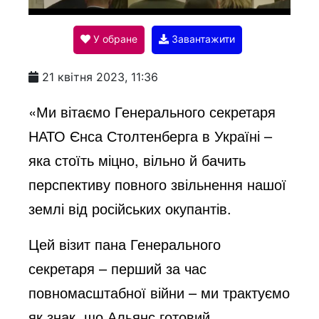
l
У обране
Завантажити
a
21 квітня 2023, 11:36
y
«Ми вітаємо Генерального секретаря
НАТО Єнса Столтенберга в Україні –
V
яка стоїть міцно, вільно й бачить
перспективу повного звільнення нашої
i
землі від російських окупантів.
Цей візит пана Генерального
d
секретаря – перший за час
повномасштабної війни – ми трактуємо
e
як знак, що Альянс готовий