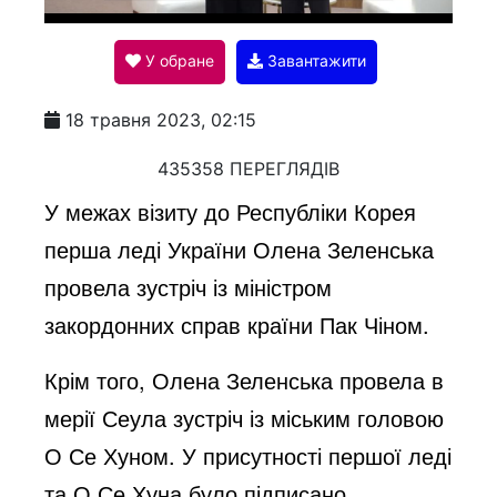
l
У обране
Завантажити
a
18 травня 2023, 02:15
y
435358 ПЕРЕГЛЯДІВ
У межах візиту до Республіки Корея
V
перша леді України Олена Зеленська
провела зустріч із міністром
i
закордонних справ країни Пак Чіном.
Крім того, Олена Зеленська провела в
d
мерії Сеула зустріч із міським головою
О Се Хуном. У присутності першої леді
e
та О Се Хуна було підписано