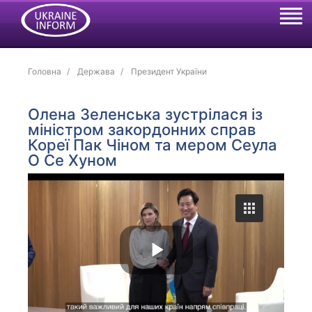
Головна
Держава
Президент України
Олена Зеленська зустрілася із
міністром закордонних справ
Кореї Пак Чіном та мером Сеула
О Се Хуном
P