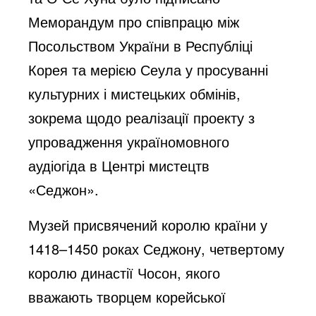
Меморандум про співпрацю між
o
Посольством України в Республіці
Корея та мерією Сеула у просуванні
культурних і мистецьких обмінів,
зокрема щодо реалізації проекту з
упровадження україномовного
аудіогіда в Центрі мистецтв
«Седжон».
Музей присвячений королю країни у
1418–1450 роках Седжону, четвертому
королю династії Чосон, якого
вважають творцем корейської