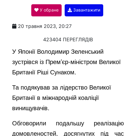
У обране
Завантажити
a
20 травня 2023, 20:27
y
423404 ПЕРЕГЛЯДІВ
У Японії Володимир Зеленський
V
зустрівся із Прем’єр-міністром Великої
Британії Ріші Сунаком.
i
Та подякував за лідерство Великої
Британії в міжнародній коаліції
d
винищувачів.
e
Обговорили подальшу реалізацію
домовленостей, досягнутих під час