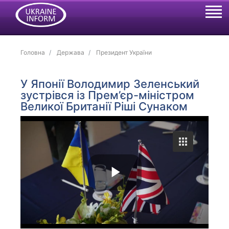
Головна
Держава
Президент України
У Японії Володимир Зеленський
зустрівся із Прем’єр-міністром
Великої Британії Ріші Сунаком
P
l