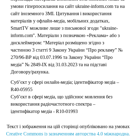
умови гіперпосилання на сайт ukraine-inform.com та на
сайт іноземного ЗМІ. Цитування і використання
матеріалів у офлайн-медіа, мобільних додатках,
SmartTV можливе лише з письмової згоди "ukraine-
inform.com". Матеріали з позначкою «Реклама» або з
дисклеймером: “Матеріал розміщено згідно з
частиною 3 статті 9 Закону України “Про рекламу” №
270/96-ВР від 03.07.1996 та Закону України “Про
медіа” № 2849-IX від 31.03.2023 та на підставі
Договору/рахунка.
Суб’єкт у сфері онлайн-медіа; ідентифікатор медіа –
R40-05955
Суб’єкт в сфері медіа, що здійснює мовлення без
використання радіочастотного спектра –
ідентифікатор медіа - R10-01993
Текст і зображення на цій сторінці опубліковано на умовах
Creative Commons із зазначенням авторства 4.0 міжнародна.