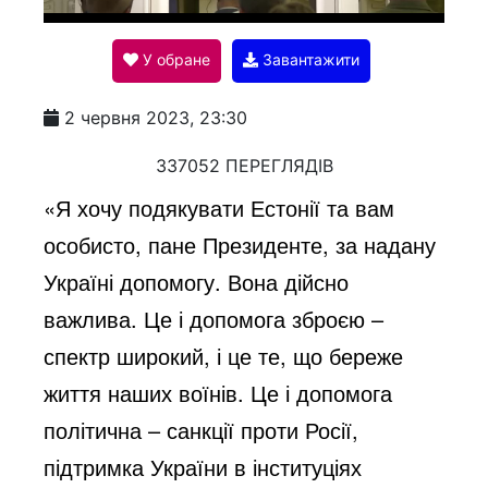
l
У обране
Завантажити
a
2 червня 2023, 23:30
y
337052 ПЕРЕГЛЯДІВ
«Я хочу подякувати Естонії та вам
V
особисто, пане Президенте, за надану
Україні допомогу. Вона дійсно
i
важлива. Це і допомога зброєю –
спектр широкий, і це те, що береже
d
життя наших воїнів. Це і допомога
політична – санкції проти Росії,
e
підтримка України в інституціях