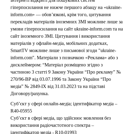
Інтернеті відкриті для пошукових систем
гіперпосилання не нижче першого абзацу на «ukraine-
inform.com» — обов’язкові, крім того, цитування
перекладів матеріалів іноземних ЗМІ можливе лише за
умови гіперпосилання на сайт ukraine-inform.com та на
сайт іноземного ЗМІ. Цитування і використання
матеріалів у офлайн-медіа, мобільних додатках,
SmartTV можливе лише з письмової згоди "ukraine-
inform.com". Матеріали з позначкою «Реклама» або з
дисклеймером: “Матеріал розміщено згідно з
частиною 3 статті 9 Закону України “Про рекламу” №
270/96-ВР від 03.07.1996 та Закону України “Про
медіа” № 2849-IX від 31.03.2023 та на підставі
Договору/рахунка.
Суб’єкт у сфері онлайн-медіа; ідентифікатор медіа –
R40-05955
Суб’єкт в сфері медіа, що здійснює мовлення без
використання радіочастотного спектра –
ідентифікатор медіа - R10-01993