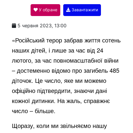
У обране
Завантажити
a
5 червня 2023, 13:00
y
«Російський терор забрав життя сотень
наших дітей, і лише за час від 24
V
лютого, за час повномасштабної війни
– достеменно відомо про загибель 485
i
діточок. Це число, яке ми можемо
офіційно підтвердити, знаючи дані
d
кожної дитинки. На жаль, справжнє
число – більше.
e
Щоразу, коли ми звільняємо нашу