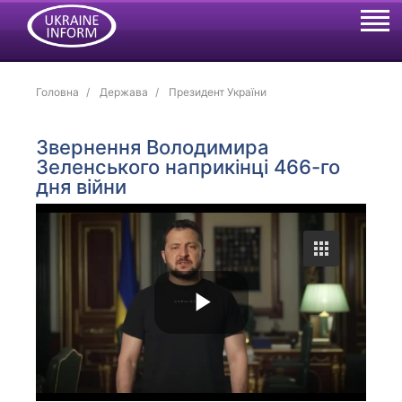
Головна
Держава
Президент України
Звернення Володимира
Зеленського наприкінці 466-го
дня війни
P
l