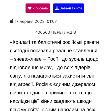
У обране
Завантажити
a
17 червня 2023, 01:07
y
406560 ПЕРЕГЛЯДІВ
«Крилаті та балістичні російські ракети
V
сьогодні показали реальне ставлення
– зневажливе – Росії і до зусиль щодо
i
відновлення миру, і до всіх лідерів
світу, які намагаються захистити світ
d
від агресії. Росія є єдиним джерелом
війни та єдиною причиною того, що
e
наслідки цієї війни завдають шкоди
всьому світу, різним народам на всіх