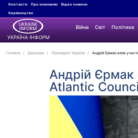
Контакти
Про компанію
Відео новини
Керівництво
Війна
Світ
Політика
УКРАЇНА ІНФОРМ
Головна
Держава
Президент України
Андрій Єрмак взяв участь 
Андрій Єрмак в
Atlantic Counci