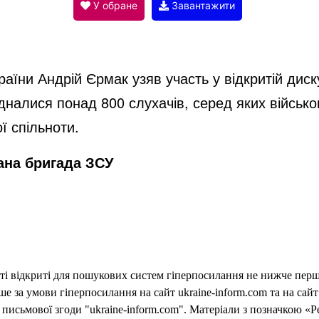
V
У обране
Завантажити
i
їни Андрій Єрмак узяв участь у відкритій дискус
d
дналися понад 800 слухачів, серед яких військо
ї спільноти.
e
ана бригада ЗСУ
o
еті відкриті для пошукових систем гіперпосилання не нижче першо
 за умови гіперпосилання на сайт ukraine-inform.com та на сайт
письмової згоди "ukraine-inform.com". Матеріали з позначкою «Р