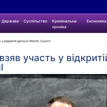
Держава
Суспільство
Кримінальна
Економіка
хроніка
у відкритій дискусії Atlantic Council
зяв участь у відкриті
l