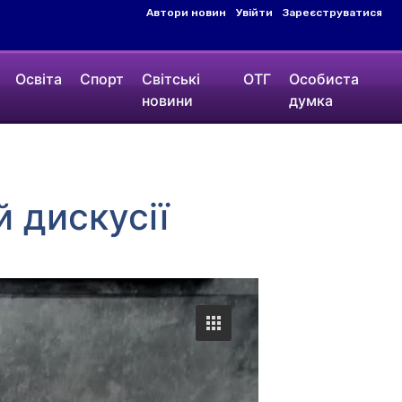
Автори новин
Увійти
Зареєструватися
Освіта
Спорт
Світські
ОТГ
Особиста
новини
думка
й дискусії