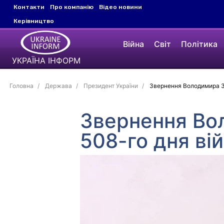
Контакти
Про компанію
Відео новини
Керівництво
Війна
Світ
Політика
УКРАЇНА ІНФОРМ
Головна
Держава
Президент України
Звернення Володимира Зе
Звернення Во
508-го дня ві