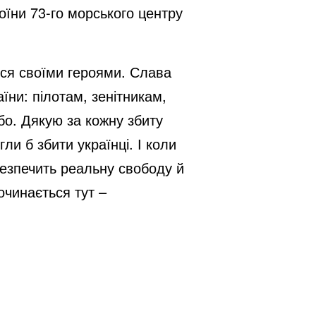
оїни 73-го морського центру
ься своїми героями. Слава
їни: пілотам, зенітникам,
бо. Дякую за кожну збиту
ли б збити українці. І коли
безпечить реальну свободу й
очинається тут –