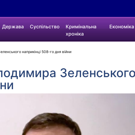
Держава
Суспільство
Кримінальна
Економіка
хроніка
ленського наприкінці 508-го дня війни
лодимира Зеленського
йни