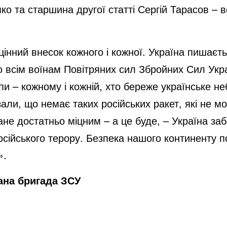
о та старшина другої статті Сергій Тарасов – в
цінний внесок кожного і кожної. Україна пишаєт
ую всім воїнам Повітряних сил Збройних Сил Укра
пи – кожному і кожній, хто береже українське не
али, що немає таких російських ракет, які не мог
ане достатньо міцним – а це буде, – Україна за
російського терору. Безпека нашого континенту п
».
ана бригада ЗСУ