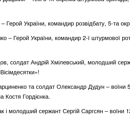
 – Герой України, командир розвідбату, 5-та 
о – Герой України, командир 2-ї штурмової ро
в, солдат Андрій Хмілевський, молодший серж
«Вісімдесятки»!
рциненко та солдат Олександр Дудун – воїни 57
а Костя Гордієнка.
к і молодший сержант Сергій Саргсян – воїни 1