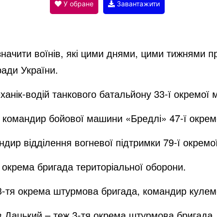
V
У обране
Завантажити
i
значити воїнів, які цими днями, цими тижнями 
d
ради України.
анік-водій танкового батальйону 33-ї окремої 
e
командир бойової машини «Бредлі» 47-ї окремо
o
ндир відділення вогневої підтримки 79-ї окрем
 окрема бригада територіальної оборони.
3-тя окрема штурмова бригада, командир кулем
Дацький – теж 3-тя окрема штурмова бригада,