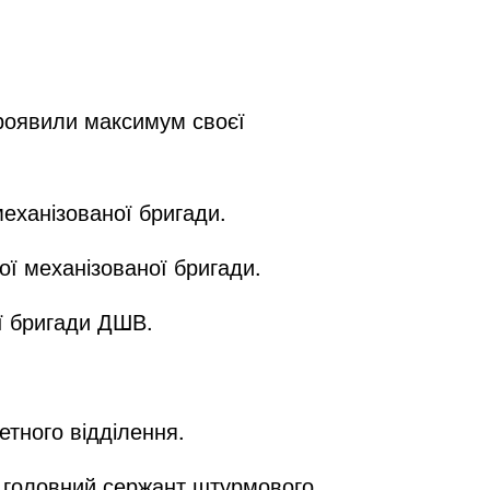
проявили максимум своєї
механізованої бригади.
ї механізованої бригади.
ої бригади ДШВ.
етного відділення.
 головний сержант штурмового