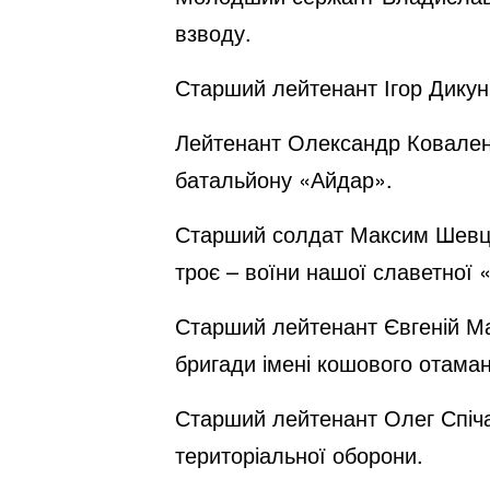
взводу.
Старший лейтенант Ігор Дикун
Лейтенант Олександр Коваленк
батальйону «Айдар».
Старший солдат Максим Шевцо
троє – воїни нашої славетної 
Старший лейтенант Євгеній Ма
бригади імені кошового отаман
Старший лейтенант Олег Спіча
територіальної оборони.