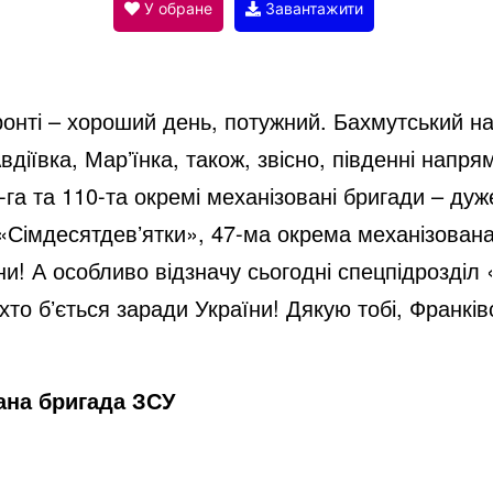
V
У обране
Завантажити
i
онті – хороший день, потужний. Бахмутський нап
d
вдіївка, Марʼїнка, також, звісно, південні напр
а та 110-та окремі механізовані бригади – дуже 
e
«Сімдесятдевʼятки», 47-ма окрема механізована
ни! А особливо відзначу сьогодні спецпідрозділ
o
хто бʼється заради України! Дякую тобі, Франків
ана бригада ЗСУ