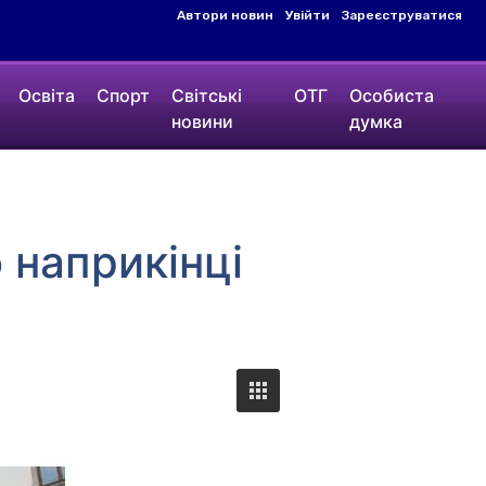
Автори новин
Увійти
Зареєструватися
Освіта
Спорт
Світські
ОТГ
Особиста
новини
думка
 наприкінці