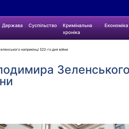
Держава
Суспільство
Кримінальна
Економіка
хроніка
ленського наприкінці 522-го дня війни
лодимира Зеленського
йни