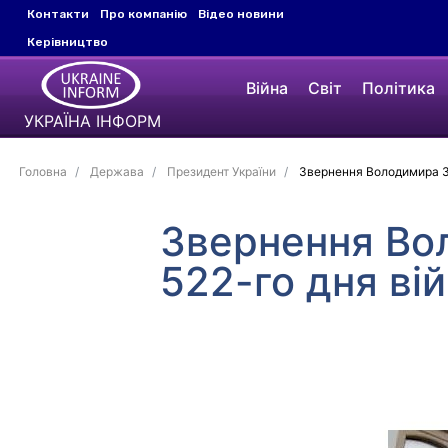
Контакти
Про компанію
Відео новини
Керівництво
Війна
Світ
Політика
УКРАЇНА ІНФОРМ
Головна
Держава
Президент України
Звернення Володимира Зе
Звернення Во
522-го дня ві