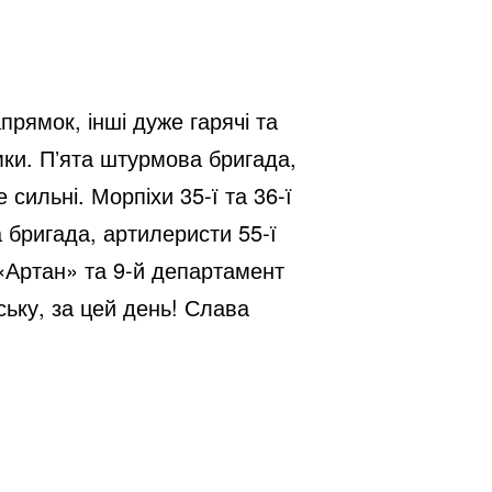
рямок, інші дуже гарячі та
ямки. Пʼята штурмова бригада,
сильні. Морпіхи 35-ї та 36-ї
 бригада, артилеристи 55-ї
 «Артан» та 9-й департамент
ську, за цей день! Слава