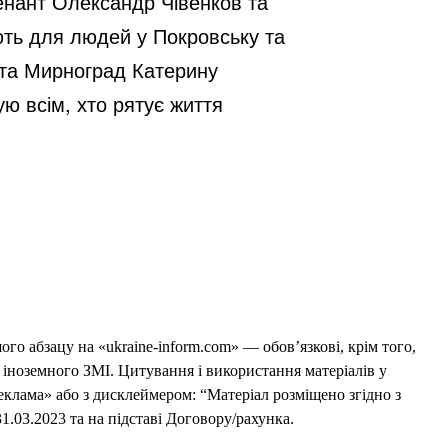
тенант Олександр Чівенков та
ють для людей у Покровську та
ста Мирноград Катерину
ую всім, хто рятує життя
го абзацу на «ukraine-inform.com» — обов’язкові, крім того,
 іноземного ЗМІ. Цитування і використання матеріалів у
еклама» або з дисклеймером: “Матеріал розміщено згідно з
1.03.2023 та на підставі Договору/рахунка.