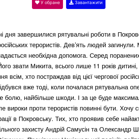
V
У обране
Завантажити
i
ні дня завершилися рятувальні роботи в Покров
d
осійських терористів. Дев’ять людей загинули. М
адається необхідна допомога. Серед поранених 
e
Його звати Микита, всього лише 11 років дитині,
всім, хто постраждав від цієї чергової російськ
o
відбувся вже тоді, коли почалася рятувальна оп
е болю, найбільше шкоди. І за це буде максимал
ле вироки проти терористів повинні бути. Хочу 
ерації в Покровську. Тих, хто проявив себе най
ільного захисту Андрій Самусін та Олександр 