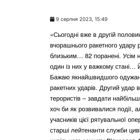
9 серпня 2023, 15:49
«Сьогодні вже в другій полови
вчорашнього ракетного удару р
близьким… 82 поранені. Усім н
один із них у важкому стані… 
Бажаю якнайшвидшого одужання 
ракетних ударів. Другий удар 
терористів – завдати найбільш
хоч би як розвивалися події, а
учасників цієї рятувальної оп
старші лейтенанти служби цив