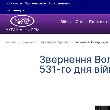
Контакти
Про компанію
Відео новини
Керівництво
Війна
Світ
Політика
УКРАЇНА ІНФОРМ
Головна
Держава
Президент України
Звернення Володимира Зе
Звернення Во
531-го дня вій