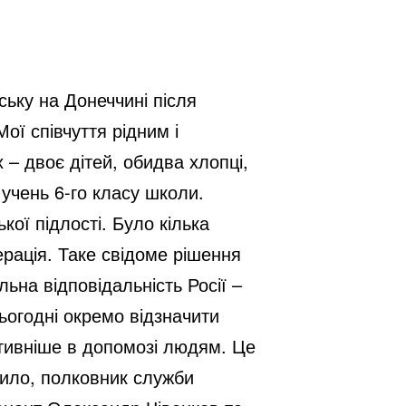
ську на Донеччині після
ої співчуття рідним і
– двоє дітей, обидва хлопці,
 учень 6-го класу школи.
ої підлості. Було кілька
ерація. Таке свідоме рішення
ьна відповідальність Росії –
сьогодні окремо відзначити
активніше в допомозі людям. Це
Шило, полковник служби