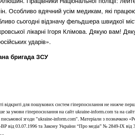
Філюшин. Працівники Національної поліції: лей
ін. Особливо вдячний усім медикам, які працю
обливо сьогодні відзначу фельдшера швидкої мі
ровської лікарні Ігоря Клімова. Дякую вам! Дяк
осійських ударів».
ана бригада ЗСУ
еті відкриті для пошукових систем гіперпосилання не нижче першо
 за умови гіперпосилання на сайт ukraine-inform.com та на сайт
письмової згоди "ukraine-inform.com". Матеріали з позначкою «Р
ВР від 03.07.1996 та Закону України “Про медіа” № 2849-IX від 3