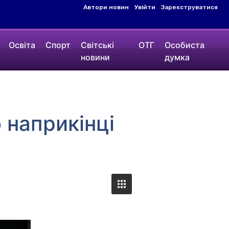
Автори новин
Увійти
Зареєструватися
Освіта
Спорт
Світські
ОТГ
Особиста
новини
думка
 наприкінці