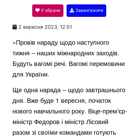
У обране
Завантажити
a
2 вересня 2023, 12:51
y
«Провів нараду щодо наступного
тижня – наших міжнародних заходів.
V
Будуть вагомі речі. Вагомі перемовини
для України.
i
Ще одна нарада – щодо завтрашнього
дня. Вже буде 1 вересня, початок
d
нового навчального року. Віце-прем’єр-
міністр Федоров і міністр Лісовий
e
разом зі своїми командами готують