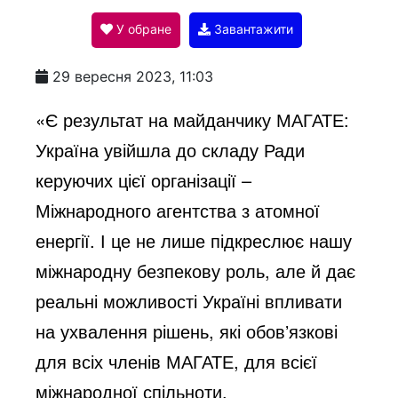
У обране
Завантажити
a
29 вересня 2023, 11:03
y
«Є результат на майданчику МАГАТЕ:
Україна увійшла до складу Ради
V
керуючих цієї організації –
Міжнародного агентства з атомної
i
енергії. І це не лише підкреслює нашу
міжнародну безпекову роль, але й дає
d
реальні можливості Україні впливати
на ухвалення рішень, які обовʼязкові
e
для всіх членів МАГАТЕ, для всієї
міжнародної спільноти.