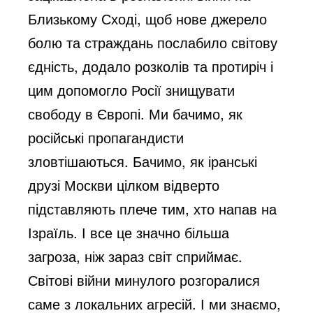
o
Близькому Сході, щоб нове джерело
болю та страждань послабило світову
єдність, додало розколів та протиріч і
цим допомогло Росії знищувати
свободу в Європі. Ми бачимо, як
російські пропагандисти
зловтішаються. Бачимо, як іранські
друзі Москви цілком відверто
підставляють плече тим, хто напав на
Ізраїль. І все це значно більша
загроза, ніж зараз світ сприймає.
Світові війни минулого розгоралися
саме з локальних агресій. І ми знаємо,