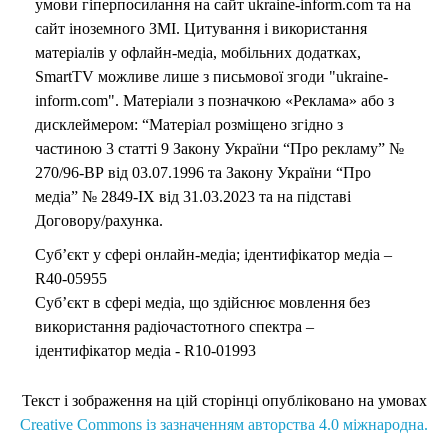
умови гіперпосилання на сайт ukraine-inform.com та на
сайт іноземного ЗМІ. Цитування і використання
матеріалів у офлайн-медіа, мобільних додатках,
SmartTV можливе лише з письмової згоди "ukraine-
inform.com". Матеріали з позначкою «Реклама» або з
дисклеймером: “Матеріал розміщено згідно з
частиною 3 статті 9 Закону України “Про рекламу” №
270/96-ВР від 03.07.1996 та Закону України “Про
медіа” № 2849-IX від 31.03.2023 та на підставі
Договору/рахунка.
Суб’єкт у сфері онлайн-медіа; ідентифікатор медіа –
R40-05955
Суб’єкт в сфері медіа, що здійснює мовлення без
використання радіочастотного спектра –
ідентифікатор медіа - R10-01993
Текст і зображення на цій сторінці опубліковано на умовах
Creative Commons із зазначенням авторства 4.0 міжнародна.