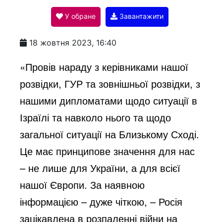
У обране
Завантажити
a
18 жовтня 2023, 16:40
y
«Провів нараду з керівниками нашої
розвідки, ГУР та зовнішньої розвідки, з
V
нашими дипломатами щодо ситуації в
Ізраїлі та навколо нього та щодо
i
загальної ситуації на Близькому Сході.
Це має принципове значення для нас
d
– не лише для України, а для всієї
нашої Європи. За наявною
e
інформацією – дуже чіткою, – Росія
зацікавлена в розпаленні війни на