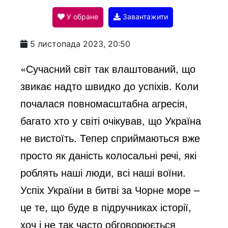
У обране
Завантажити
a
5 листопада 2023, 20:50
y
«Сучасний світ так влаштований, що
звикає надто швидко до успіхів. Коли
V
почалася повномасштабна агресія,
багато хто у світі очікував, що Україна
i
не вистоїть. Тепер сприймаються вже
просто як даність колосальні речі, які
d
роблять наші люди, всі наші воїни.
Успіх України в битві за Чорне море –
e
це те, що буде в підручниках історії,
хоч і не так часто обговорюється