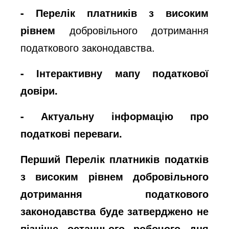
-
Перелік платників з високим
o
рівнем
добровільного дотримання
податкового законодавства
.
-
Інтерактивн
у
мап
у
податкової
довіри
.
-
Актуаль
ну
інформаці
ю
про
податкові переваги
.
Перший Перелік платників податків
з високим рівнем добровільного
дотримання податкового
законодавства буде затверджено не
пізніше останнього робочого дня