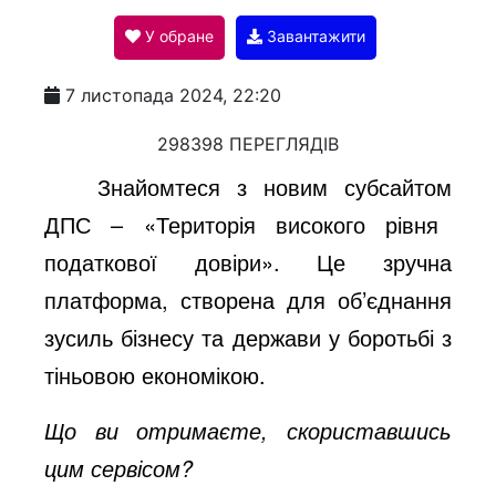
У обране
Завантажити
a
7 листопада 2024, 22:20
y
298398 ПЕРЕГЛЯДІВ
Знайомтеся з новим
субсайтом
V
ДПС –
«
Територія високого рівня
податкової довіри
»
.
Це зручна
i
платформа, створена для об’єднання
зусиль бізнесу та держави у боротьбі з
d
тіньовою економікою.
Що ви отримаєте, скориставшись
e
цим сервісом?