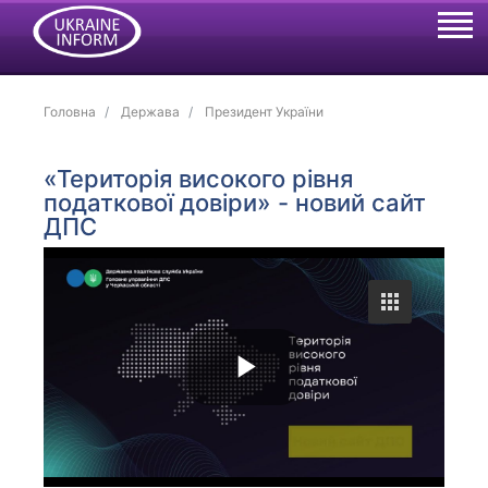
Головна
Держава
Президент України
«Територія високого рівня
податкової довіри» - новий сайт
ДПС
P
l