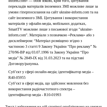
inform.com» — обов’язкові, крім того, цитування
перекладів матеріалів іноземних ЗМІ можливе лише за
умови гіперпосилання на сайт ukraine-inform.com та на
сайт іноземного ЗМІ. Цитування і використання
матеріалів у офлайн-медіа, мобільних додатках,
SmartTV можливе лише з письмової згоди "ukraine-
inform.com". Матеріали з позначкою «Реклама» або з
дисклеймером: “Матеріал розміщено згідно з
частиною 3 статті 9 Закону України “Про рекламу” №
270/96-ВР від 03.07.1996 та Закону України “Про
медіа” № 2849-IX від 31.03.2023 та на підставі
Договору/рахунка.
Суб’єкт у сфері онлайн-медіа; ідентифікатор медіа –
R40-05955
Суб’єкт в сфері медіа, що здійснює мовлення без
використання радіочастотного спектра –
ідентифікатор медіа - R10-01993
Текст і зображення на цій сторінці опубліковано на умовах