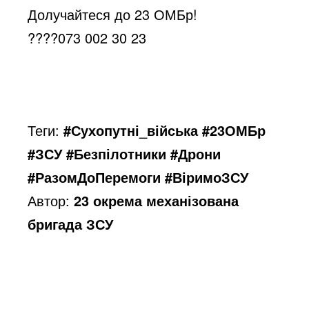
o
Долучайтеся до 23 ОМБр!
????
073 002 30 23
Теги:
#Сухопутні_війська #23ОМБр
#ЗСУ #Безпілотники #Дрони
#РазомДоПеремоги #ВіримоЗСУ
Автор:
23 окрема механізована
бригада ЗСУ