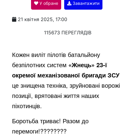
У обране
Завантажити
a
21 квітня 2025, 17:00
y
115673 ПЕРЕГЛЯДІВ
V
Кожен виліт пілотів батальйону
безпілотних систем
«Жнець» 23-ї
i
окремої механізованої бригади ЗСУ
це знищена техніка, зруйновані ворожі
d
позиції, врятовані життя наших
піхотинців.
e
Боротьба триває! Разом до
перемоги!
????????