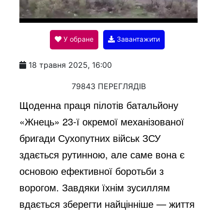
l
У обране
Завантажити
a
18 травня 2025, 16:00
y
79843 ПЕРЕГЛЯДІВ
Щоденна праця пілотів батальйону
V
«Жнець» 23-ї окремої механізованої
бригади Сухопутних військ ЗСУ
i
здається рутинною, але саме вона є
основою ефективної боротьби з
d
ворогом. Завдяки їхнім зусиллям
вдається зберегти найцінніше — життя