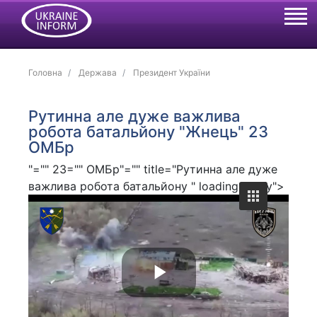
Головна
Держава
Президент України
Рутинна але дуже важлива
робота батальйону "Жнець" 23
ОМБр
"="" 23="" ОМБр"="" title="Рутинна але дуже
важлива робота батальйону " loading="lazy">
P