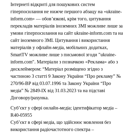
Інтернеті відкриті для пошукових систем
гіперпосилання не нижче першого абзацу на «ukraine-
inform.com» — обов’язкові, крім того, цитування
перекладів матеріалів іноземних ЗМІ можливе лише за
умови гіперпосилання на сайт ukraine-inform.com та на
сайт іноземного ЗМІ. Цитування і використання
матеріалів у офлайн-медіа, мобільних додатках,
SmartTV можливе лише з письмової згоди "ukraine-
inform.com". Матеріали з позначкою «Реклама» або з
дисклеймером: “Матеріал розміщено згідно з
частиною 3 статті 9 Закону України “Про рекламу” №
270/96-ВР від 03.07.1996 та Закону України “Про
медіа” № 2849-IX від 31.03.2023 та на підставі
Договору/рахунка.
Суб’єкт у сфері онлайн-медіа; ідентифікатор медіа –
R40-05955
Суб’єкт в сфері медіа, що здійснює мовлення без
використання радіочастотного спектра –