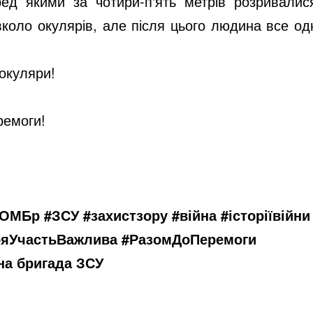
ед якими за чотири-п'ять метрів розривалися
коло окулярів, але після цього людина все о
 окуляри!
ремоги!
3ОМБр #ЗСУ #захистзору #війна #історіївійн
ояУчастьВажлива #РазомДоПеремоги
на бригада ЗСУ