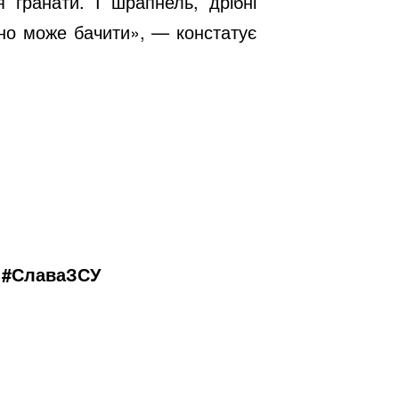
 гранати. І шрапнель, дрібні
дно може бачити», — констатує
и #СлаваЗСУ