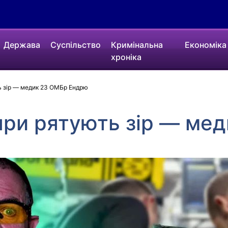
Держава
Суспільство
Кримінальна
Економіка
хроніка
ь зір — медик 23 ОМБр Ендрю
яри рятують зір — ме