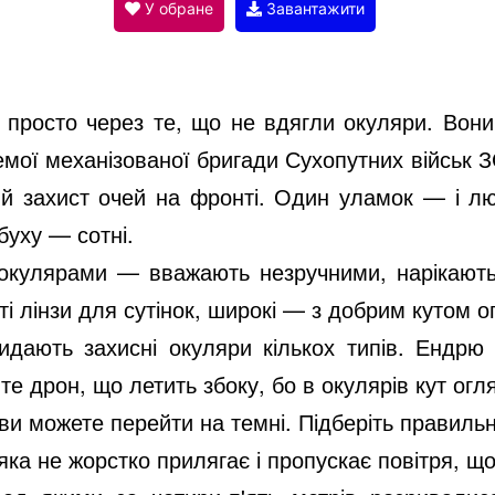
V
У обране
Завантажити
i
 просто через те, що не вдягли окуляри. Вони
d
емої механізованої бригади Сухопутних військ З
ий захист очей на фронті. Один уламок — і л
e
буху — сотні.
 окулярами — вважають незручними, нарікають
o
ті лінзи для сутінок, широкі — з добрим кутом о
видають захисні окуляри кількох типів. Ендр
те дрон, що летить збоку, бо в окулярів кут огл
ви можете перейти на темні. Підберіть правильні
яка не жорстко прилягає і пропускає повітря, щ