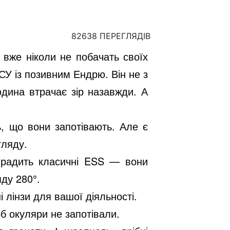
82638 ПЕРЕГЛЯДІВ
 вже ніколи не побачать своїх
СУ із позивним Ендрю. Він не з
юдина втрачає зір назавжди. А
, що вони запотівають. Але є
гляду.
ю радить класичні ESS — вони
яду 280
°
.
 лінзи для вашої діяльності.
об окуляри не запотівали.