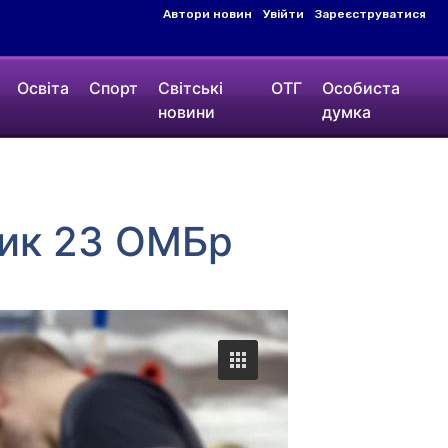
Автори новин
Увійти
Зареєструватися
Освіта
Спорт
Світські
ОТГ
Особиста
новини
думка
дик 23 ОМБр