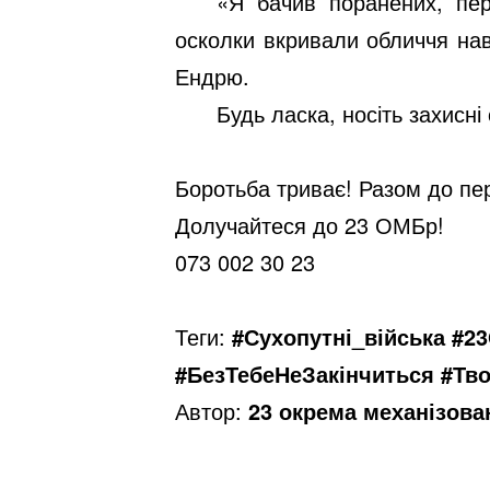
«Я бачив поранених, пер
осколки вкривали обличчя нав
Ендрю.
Будь ласка, носіть захисні
Боротьба триває! Разом до пе
Долучайтеся до 23 ОМБр!
073 002 30 23
Теги:
#Сухопутні_війська #2
#БезТебеНеЗакінчиться #Тв
Автор:
23 окрема механізова