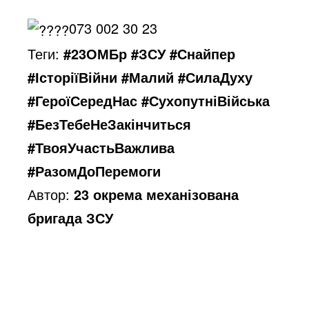
073 002 30 23
Теги:
#23ОМБр #ЗСУ #Снайпер
#ІсторіїВійни #Малий #СилаДуху
#ГероїСередНас #СухопутніВійська
#БезТебеНеЗакінчиться
#ТвояУчастьВажлива
#РазомДоПеремоги
Автор:
23 окрема механізована
бригада ЗСУ