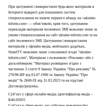
При цитуванні і використанні будь-яких матеріалів в
Інтернеті відкриті для пошукових систем
гіперпосилання не нижче першого абзацу на «ukraine-
inform.com» — обов’язкові, крім того, цитування
перекладів матеріалів іноземних ЗМІ можливе лише за
умови гіперпосилання на сайт ukraine-inform.com та на
сайт іноземного ЗМІ. Цитування і використання
матеріалів у офлайн-медіа, мобільних додатках,
SmartTV можливе лише з письмової згоди "ukraine-
inform.com". Матеріали з позначкою «Реклама» або з
дисклеймером: “Матеріал розміщено згідно з
частиною 3 статті 9 Закону України “Про рекламу” №
270/96-ВР від 03.07.1996 та Закону України “Про
медіа” № 2849-IX від 31.03.2023 та на підставі
Договору/рахунка.
Суб’єкт у сфері онлайн-медіа; ідентифікатор медіа –
R40-05955
Суб’єкт в сфері медіа, що здійснює мовлення без