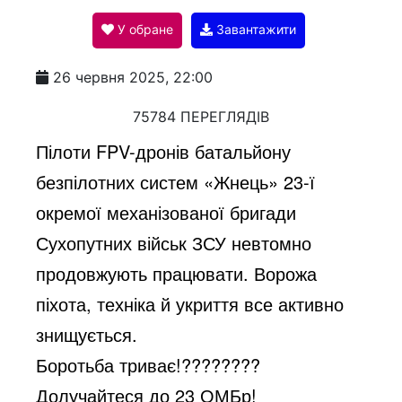
У обране
Завантажити
a
26 червня 2025, 22:00
y
75784 ПЕРЕГЛЯДІВ
Пілоти
FPV
-дронів батальйону
V
безпілотних систем «Жнець» 23-ї
окремої механізованої бригади
i
Сухопутних військ ЗСУ невтомно
продовжують працювати.
Ворожа
d
піхота, техніка й укриття все активно
знищується.
e
Боротьба триває!
????????
Долучайтеся до 23 ОМБр!