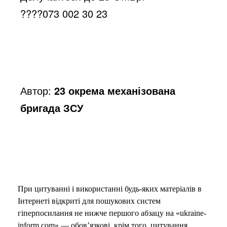
o
????
073 002 30 23
Автор:
23 окрема механізована
бригада ЗСУ
При цитуванні і використанні будь-яких матеріалів в
Інтернеті відкриті для пошукових систем
гіперпосилання не нижче першого абзацу на «ukraine-
inform.com» — обов’язкові, крім того, цитування