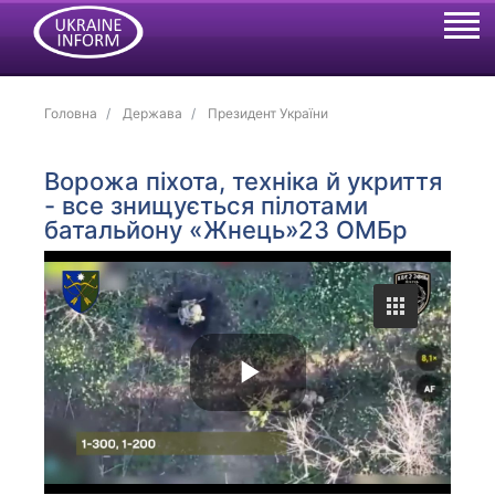
Головна
Держава
Президент України
Ворожа піхота, техніка й укриття
- все знищується пілотами
батальйону «Жнець»23 ОМБр
P
l