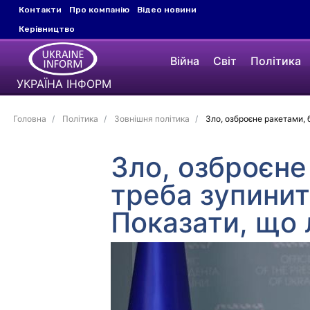
Контакти
Про компанію
Відео новини
Керівництво
Війна
Світ
Політика
УКРАЇНА ІНФОРМ
Головна
Політика
Зовнішня політика
Зло, озброєне ракетами, 
Зло, озброєне
треба зупинит
Показати, що 