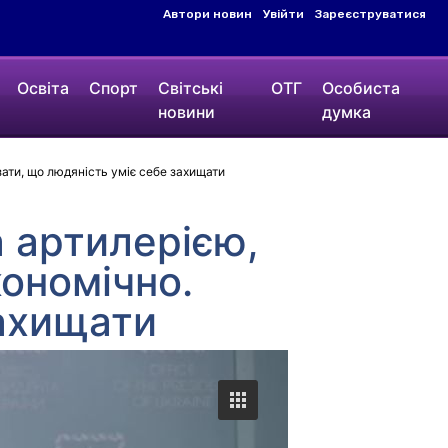
Автори новин
Увійти
Зареєструватися
Освіта
Спорт
Світські
ОТГ
Особиста
новини
думка
ати, що людяність уміє себе захищати
 артилерією,
ономічно.
захищати