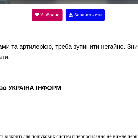
V
У обране
Завантажити
i
ами та артилерією, треба зупинити негайно. Зни
d
ати.
e
тво УКРАЇНА ІНФОРМ
o
еті відкриті для пошукових систем гіперпосилання не нижче першо