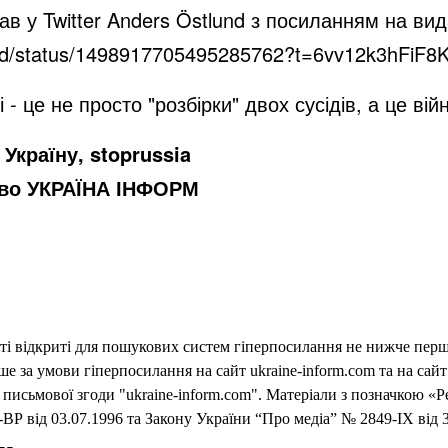
ав у Twitter Anders Östlund з посиланням на ви
tlund/status/1498917705495285762?t=6vv12k3hFi
 - це не просто "розбірки" двох сусідів, а це вій
Україну, stoprussia
тво УКРАЇНА ІНФОРМ
еті відкриті для пошукових систем гіперпосилання не нижче першо
 за умови гіперпосилання на сайт ukraine-inform.com та на сайт
письмової згоди "ukraine-inform.com". Матеріали з позначкою «Р
ВР від 03.07.1996 та Закону України “Про медіа” № 2849-IX від 3