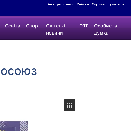
Автори новин
Увійти
Зареєструватися
Освіта
Спорт
Світські
ОТГ
Особиста
новини
думка
росоюз