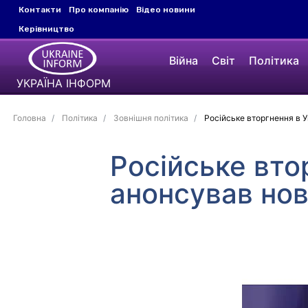
Контакти
Про компанію
Відео новини
Керівництво
Війна
Світ
Політика
УКРАЇНА ІНФОРМ
Головна
Політика
Зовнішня політика
Російське вторгнення в Ук
Російське вто
анонсував нові