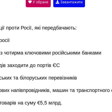
V
У обране
Завантажити
i
ї проти Росії, які передбачають:
d
росії
e
із чотирма ключовими російськими банками
дів заходити до портів ЄС
o
ських та білоруських перевізників
вих напівпровідників, машин та транспортного
товарів на суму €5,5 млрд.