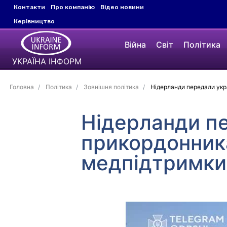
Контакти
Про компанію
Відео новини
Керівництво
Війна
Світ
Політика
УКРАЇНА ІНФОРМ
Головна
Політика
Зовнішня політика
Нідерланди передали укр
Нідерланди п
прикордонник
медпідтримки