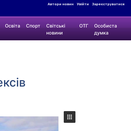
Автори новин
Увійти
Зареєструватися
Освіта
Спорт
Світські
ОТГ
Особиста
новини
думка
ксів