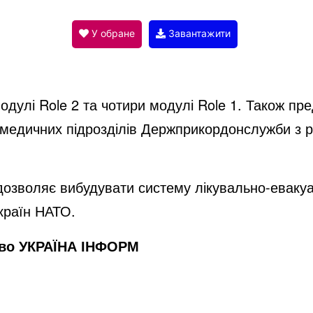
V
У обране
Завантажити
i
дулі Role 2 та чотири модулі Role 1. Також пр
d
 медичних підрозділів Держприкордонслужби з р
e
дозволяє вибудувати систему лікувально-евакуа
країн НАТО.
o
тво УКРАЇНА ІНФОРМ